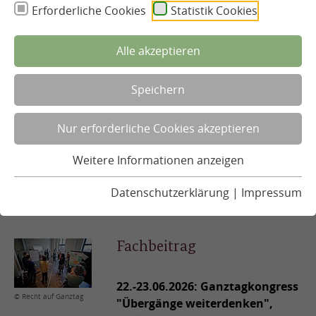
Erforderliche Cookies
Statistik Cookies
Inhalt
Alle akzeptieren
Aktuelle Termine
Speichern
Rückblick auf Highlights
Nur erforderliche Cookies akzeptieren
Netzwerkarbeit
Weitere Informationen anzeigen
Datenschutzerklärung
|
Impressum
Aktuelle Termine
Fachbeitrag
22.-23.06.2026: Ganztagkongress
© Recht auf Ganztag
"Übergänge weiterdenken",