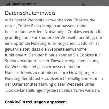
Datenschutzhinweis
:
Startseite
Service
Termine
Auf unserer Webseite verwenden wir Cookies, die
unter „Cookie-Einstellungen anpassen“ näher
beschrieben werden. Notwendige Cookies werden für
grundlegende Funktionen der Webseite benötigt, um
eine optimale Nutzung zu ermöglichen. Dadurch ist
gewährleistet, dass die Webseite einwandfrei
k
funktioniert. Darüber hinaus können Sie Cookies für
Statistikzwecke zulassen. Diese ermöglichen es uns,
Q
u
e
l
l
e
:
s
e
b
r
a
@
a
d
o
b
e
s
t
o
c
die Webseite stetig zu verbessern und Ihr
Nutzererlebnis zu optimieren. Ihre Einwilligung zur
Nutzung der Statistik-Cookies ist freiwillig und kann in
der
Datenschutzerklärung
dieser Webseite unter
Aktuelle Termine und Veranstaltungsarchiv
„Cookie-Einstellungen“ jederzeit widerrufen werden.
Termine
Cookie-Einstellungen anpassen: