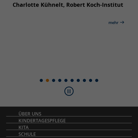
tut
Charlotte Kühnelt, Robert Koch-Institut
sozi
ehr
mehr
Inhaltsverzeichnis
ÜBER UNS
KINDERTAGESPFLEGE
KITA
SCHULE