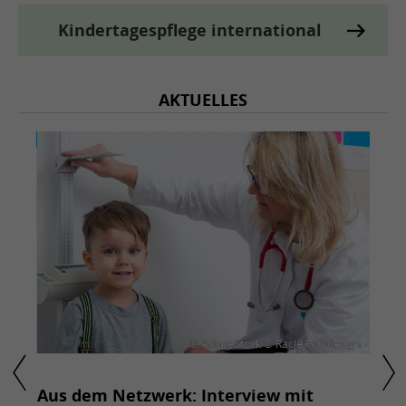
Kindertagespflege international
AKTUELLES
design
© AdobeStock © Racle Fotodesign
he
Aus dem Netzwerk: Interview mit
Bild