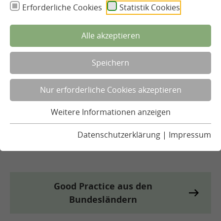
Erforderliche Cookies
Statistik Cookies
Ernährungsbildung
Alle akzeptieren
Zahlen, Daten & Fakten
Speichern
Nur erforderliche Cookies akzeptieren
Qualitätsentwicklung
Weitere Informationen anzeigen
Datenschutzerklärung
|
Impressum
Rechtliche Rahmenbedingungen
Good Practice aus den
Bundesländern