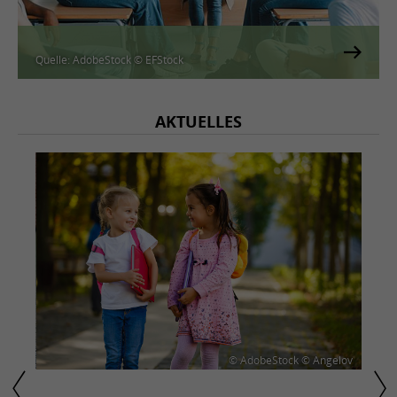
© AdobeStock © EFStock
Quelle: AdobeStock © EFStock
AKTUELLES
chwier
© AdobeStock © Angelov