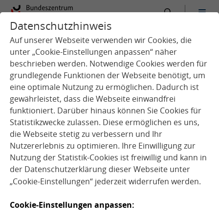
Datenschutzhinweis
:
Startseite
Schule
Schulessen im Ganztag
Auf unserer Webseite verwenden wir Cookies, die
unter „Cookie-Einstellungen anpassen“ näher
beschrieben werden. Notwendige Cookies werden für
grundlegende Funktionen der Webseite benötigt, um
eine optimale Nutzung zu ermöglichen. Dadurch ist
Schulessen im
gewährleistet, dass die Webseite einwandfrei
Ganztag
funktioniert. Darüber hinaus können Sie Cookies für
Statistikzwecke zulassen. Diese ermöglichen es uns,
Lecker essen in der Schule
die Webseite stetig zu verbessern und Ihr
Nutzererlebnis zu optimieren. Ihre Einwilligung zur
Nutzung der Statistik-Cookies ist freiwillig und kann in
der
Datenschutzerklärung
dieser Webseite unter
WO SIE ORIENTIERUNG UND
„Cookie-Einstellungen“ jederzeit widerrufen werden.
UNTERSTÜTZUNG FINDEN
Cookie-Einstellungen anpassen: