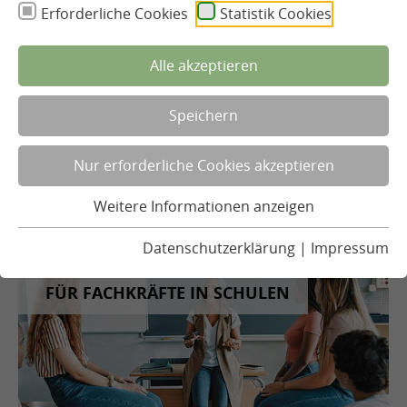
Erforderliche Cookies
Statistik Cookies
FÜR TRÄGER
Alle akzeptieren
Speichern
Nur erforderliche Cookies akzeptieren
© AdobeStock © Gerhard Seybert
Quelle: AdobeStock © Gerhard Seybert
Weitere Informationen anzeigen
Datenschutzerklärung
|
Impressum
FÜR FACHKRÄFTE IN SCHULEN