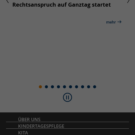
ls
Rechtsanspruch auf Ganztag startet
Aus 
Stef
und 
mehr
Bun
ehr
Inhaltsverzeichnis
ÜBER UNS
KINDERTAGESPFLEGE
KITA