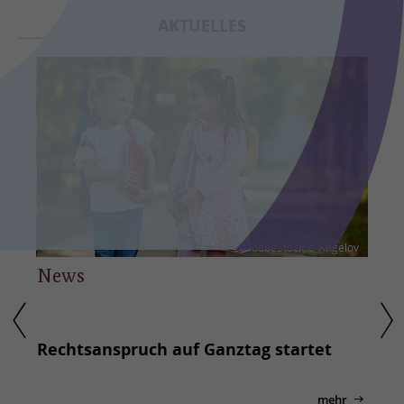
AKTUELLES
honie
© AdobeStock © Angelov
News
New
Rechtsanspruch auf Ganztag startet
Aus 
Char
mehr