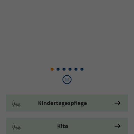
ehr
Kindertagespflege
Kita