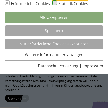
Erforderliche Cookies
Statistik Cookies
zum Interview
Alle akzeptieren
Speichern
Nur erforderliche Cookies akzeptieren
Weitere Informationen anzeigen
Gemeinsam gut essen!
Datenschutzerklärung
|
Impressum
Unser Ziel ist es, dass Kinder und Jugendliche in allen KiTas und
Schulen in Deutschland gut und gerne essen. Gemeinsam mit den
Vernetzungsstellen Kita- und Schulverpflegung setzen wir uns für
mehr Qualität beim Essen und Trinken in Kindertagesbetreuung und
Schule ein.
Über uns
© BLE