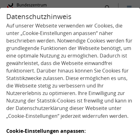
Datenschutzhinweis
:
Startseite
Vernetzungsstellen
Auf unserer Webseite verwenden wir Cookies, die
Vernetzungsstellen Schulverpflegung
unter „Cookie-Einstellungen anpassen“ näher
beschrieben werden. Notwendige Cookies werden für
grundlegende Funktionen der Webseite benötigt, um
eine optimale Nutzung zu ermöglichen. Dadurch ist
Q
u
e
l
l
e
A
d
o
b
e
S
t
o
c
k
©
V
i
e
w
v
i
gewährleistet, dass die Webseite einwandfrei
funktioniert. Darüber hinaus können Sie Cookies für
Statistikzwecke zulassen. Diese ermöglichen es uns,
:
e
die Webseite stetig zu verbessern und Ihr
Nutzererlebnis zu optimieren. Ihre Einwilligung zur
Nutzung der Statistik-Cookies ist freiwillig und kann in
der
Datenschutzerklärung
dieser Webseite unter
„Cookie-Einstellungen“ jederzeit widerrufen werden.
Vernetzungsstellen
Cookie-Einstellungen anpassen: