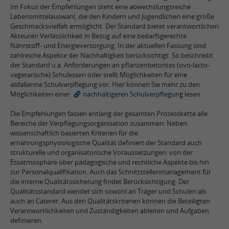
Im Fokus der Empfehlungen steht eine abwechslungsreiche
Lebensmittelauswahl, die den Kindern und Jugendlichen eine große
Geschmacksvielfalt ermöglicht. Der Standard bietet verantwortlichen
Akteuren Verlässlichkeit in Bezug auf eine bedarfsgerechte
Nährstoff- und Energieversorgung. In der aktuellen Fassung sind
zahlreiche Aspekte der Nachhaltigkeit berücksichtigt. So beschreibt
der Standard u.a. Anforderungen an pflanzenbetontes (ovo-lacto-
vegetarische) Schulessen oder stellt Möglichkeiten für eine
abfallarme Schulverpflegung vor. Hier können Sie mehr zu den
Möglichkeiten einer
nachhaltigeren Schulverpflegung
lesen.
Die Empfehlungen fassen entlang der gesamten Prozesskette alle
Bereiche der Verpflegungsorganisation zusammen: Neben
wissenschaftlich basierten Kriterien für die
ernährungsphysiologische Qualität definiert der Standard auch
strukturelle und organisatorische Voraussetzungen: von der
Essatmosphäre über pädagogische und rechtliche Aspekte bis hin
zur Personalqualifikation. Auch das Schnittstellenmanagement für
die interne Qualitätssicherung findet Berücksichtigung. Der
Qualitätsstandard wendet sich sowohl an Träger und Schulen als
auch an Caterer. Aus den Qualitätskriterien können die Beteiligten
Verantwortlichkeiten und Zuständigkeiten ableiten und Aufgaben
definieren.