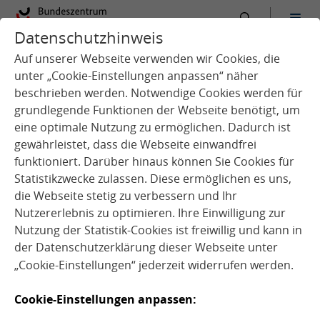
Datenschutzhinweis
:
Startseite
Schule
Qualitätsentwicklung
Auf unserer Webseite verwenden wir Cookies, die
unter „Cookie-Einstellungen anpassen“ näher
beschrieben werden. Notwendige Cookies werden für
grundlegende Funktionen der Webseite benötigt, um
eine optimale Nutzung zu ermöglichen. Dadurch ist
o
gewährleistet, dass die Webseite einwandfrei
Q
u
e
l
l
e
:
F
o
t
o
l
i
a
©
W
a
v
e
b
r
e
a
k
M
e
d
i
a
M
i
c
r
funktioniert. Darüber hinaus können Sie Cookies für
Statistikzwecke zulassen. Diese ermöglichen es uns,
die Webseite stetig zu verbessern und Ihr
Nutzererlebnis zu optimieren. Ihre Einwilligung zur
Nutzung der Statistik-Cookies ist freiwillig und kann in
der
Datenschutzerklärung
dieser Webseite unter
„Cookie-Einstellungen“ jederzeit widerrufen werden.
Gesundes Mittagessen
Cookie-Einstellungen anpassen: