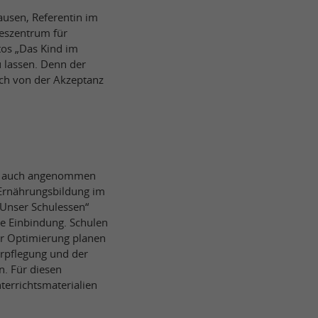
ausen, Referentin im
eszentrum für
tos „Das Kind im
 lassen. Denn der
ich von der Akzeptanz
ern auch angenommen
 Ernährungsbildung im
 „Unser Schulessen“
ve Einbindung. Schulen
ur Optimierung planen
rpflegung und der
. Für diesen
terrichtsmaterialien