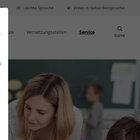
sh
Leichte Sprache
Video in Gebärdensprache
Schule
Vernetzungsstellen
Service
.
Suche
s