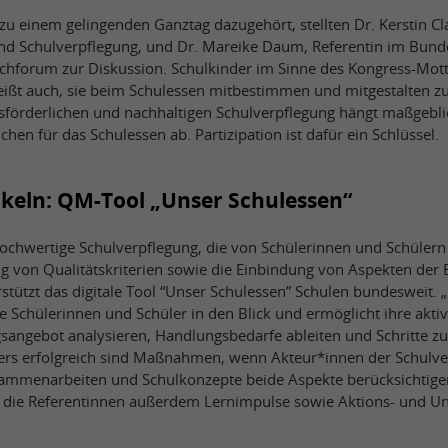
zu einem gelingenden Ganztag dazugehört, stellten Dr. Kerstin Cl
nd Schulverpflegung, und Dr. Mareike Daum, Referentin im Bund
chforum zur Diskussion. Schulkinder im Sinne des Kongress-Mot
eißt auch, sie beim Schulessen mitbestimmen und mitgestalten zu
tsförderlichen und nachhaltigen Schulverpflegung hängt maßgebl
chen für das Schulessen ab. Partizipation ist dafür ein Schlüssel.
ckeln: QM-Tool „Unser Schulessen“
hochwertige Schulverpflegung, die von Schülerinnen und Schül
ung von Qualitätskriterien sowie die Einbindung von Aspekten der
rstützt das digitale Tool “Unser Schulessen” Schulen bundesweit.
 Schülerinnen und Schüler in den Blick und ermöglicht ihre akti
sangebot analysieren, Handlungsbedarfe ableiten und Schritte z
rs erfolgreich sind Maßnahmen, wenn Akteur*innen der Schulve
ammenarbeiten und Schulkonzepte beide Aspekte berücksichtigen
en die Referentinnen außerdem Lernimpulse sowie Aktions- und Un