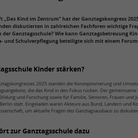
ft „Das Kind im Zentrum“ hat der Ganztagskongress 202
den diskutierten in zahlreichen Fachforen wichtige Fr
n der Ganztagsschule? Wie kann Ganztagsbetreuung Kin
 und Schulverpflegung beteiligte sich mit einem Forum
agsschule Kinder stärken?
nztagskongresses 2025 standen die Konzeptionierung und Umsetz
ngsangebote, die das Kind in den Fokus rücken. Der gemeinsame 
Bildung und Forschung sowie für Familie, Senioren, Frauen und 
n Berlin statt. Eingeladen waren Akteure aus Bund, Ländern und
Wissenschaft, um aktuelle Fragen des Ganztagsausbaus zu diskutie
ört zur Ganztagsschule dazu