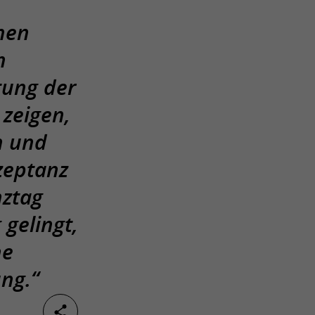
hen
n
tung der
 zeigen,
n und
zeptanz
nztag
gelingt,
he
ng.“