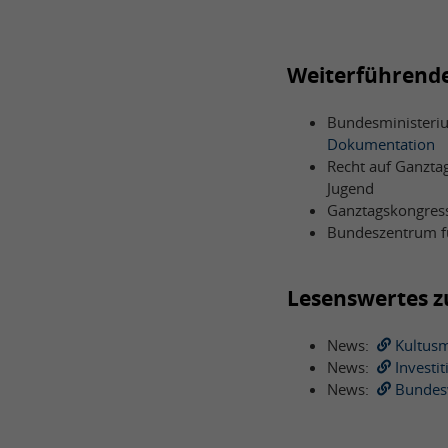
Weiterführend
Bundesministeriu
Dokumentation
Recht auf Ganzta
Jugend
Ganztagskongres
Bundeszentrum f
Lesenswertes 
News:
Kultusm
News:
Investi
News:
Bundes