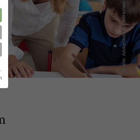
Quelle: AdobeStock © contrastwerkstatt
m
m