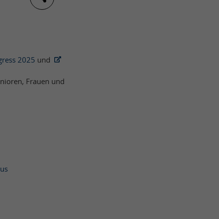
gress 2025
und
enioren, Frauen und
aus