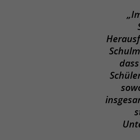
„I
Herausf
Schulma
dass
Schüle
sowo
insgesa
s
Unt