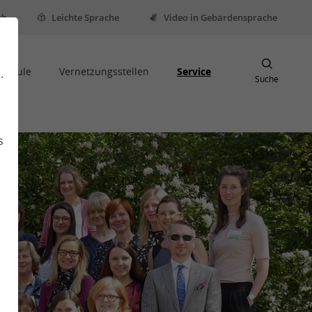
sh
Leichte Sprache
Video in Gebärdensprache
Schule
Vernetzungsstellen
Service
.
Suche
s