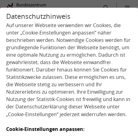
Datenschutzhinweis
:
Startseite
Service
Aktuelles
Auf unserer Webseite verwenden wir Cookies, die
unter „Cookie-Einstellungen anpassen“ näher
beschrieben werden. Notwendige Cookies werden für
grundlegende Funktionen der Webseite benötigt, um
eine optimale Nutzung zu ermöglichen. Dadurch ist
gewährleistet, dass die Webseite einwandfrei
funktioniert. Darüber hinaus können Sie Cookies für
Q
u
e
l
l
e
:
A
d
o
b
e
S
t
c
k
©
R
i
o
P
a
t
u
c
a
I
m
a
g
e
Statistikzwecke zulassen. Diese ermöglichen es uns,
o
s
die Webseite stetig zu verbessern und Ihr
Nutzererlebnis zu optimieren. Ihre Einwilligung zur
Nutzung der Statistik-Cookies ist freiwillig und kann in
der
Datenschutzerklärung
dieser Webseite unter
„Cookie-Einstellungen“ jederzeit widerrufen werden.
News
Cookie-Einstellungen anpassen:
03.06.2026