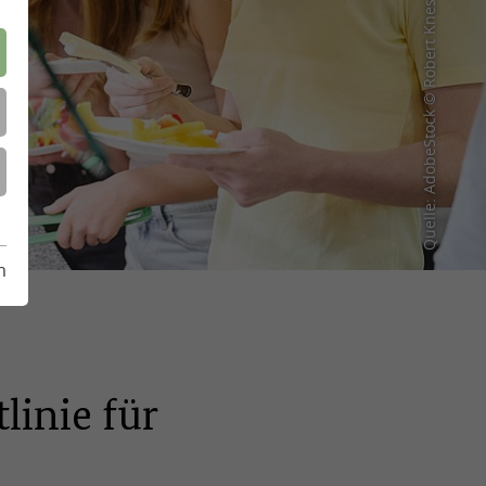
Quelle: AdobeStock © Robert Kneschke
m
linie für