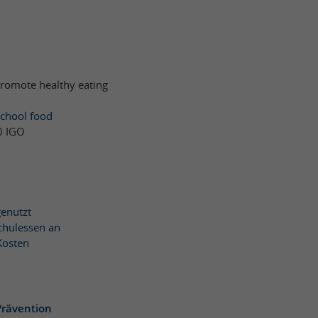
romote healthy eating
school food
0 IGO
enutzt
chulessen an
Kosten
rävention