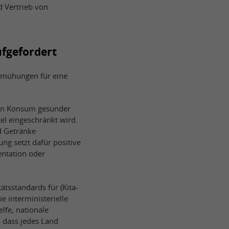
d Vertrieb von
ufgefordert
Bemühungen für eine
 den Konsum gesunder
el eingeschränkt wird.
d Getränke
g setzt dafür positive
entation oder
ätsstandards für (Kita-
 interministerielle
lfe, nationale
 dass jedes Land