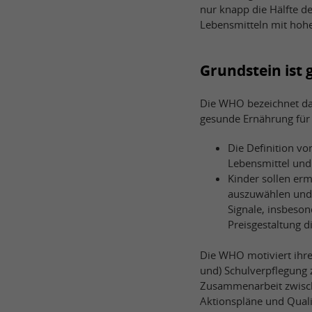
nur knapp die Hälfte d
Lebensmitteln mit hohe
Grundstein ist 
Die WHO bezeichnet dah
gesunde Ernährung für 
Die Definition vo
Lebensmittel und
Kinder sollen er
auszuwählen und 
Signale, insbeso
Preisgestaltung 
Die WHO motiviert ihre 
und) Schulverpflegung z
Zusammenarbeit zwische
Aktionspläne und Qual