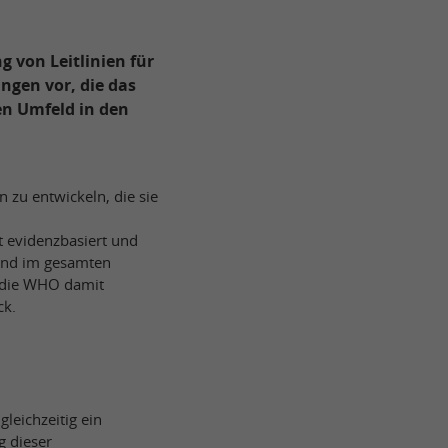
 von Leitlinien für
ngen vor, die das
en Umfeld in den
zu entwickeln, die sie
st evidenzbasiert und
und im gesamten
 die WHO damit
ck.
leichzeitig ein
g dieser