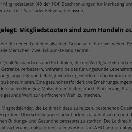
er Mitgliedstaaten (48 der 104) Beschränkungen für Marketing un
m Zucker-, Salz- oder Fettgehalt erlassen.
gelegt: Mitgliedstaaten sind zum Handeln a
er die neuen Leitlinien als einen Grundstein ihrer weltweiten 
alle Menschen. Zwei Eckpunkte sind zentral:
n Qualitätsstandards und Richtlinien, die die Verfügbarkeit und
 Getränke verbessern, während beides für ungesunde Lebensmitt
mutigt, angeregt und befähigt werden, gesündere Lebensmittel un
zu konsumieren. Eine gesundheitsförderliche Ernährungsumgebun
ndere sollen Nudging-Maßnahmen helfen, durch Platzierung, Präs
die gesunde Wahl zur einfacheren Wahl zu machen.
Mitgliedsländer, die Leitlinien dazu zu nutzen, bestehende Qualit
u prüfen, Überschneidungen oder Lücken zu identifizieren und die
n Bildungs- und Gesundheitsressorts zu stärken. Die Leitlinie he
itätssicherungsmaßnahmen zu entwerfen. Die WHO betont dabei,