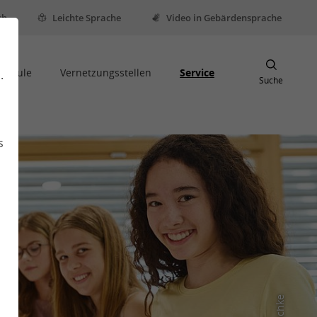
sh
Leichte Sprache
Video in Gebärdensprache
Schule
Vernetzungsstellen
Service
.
Suche
s