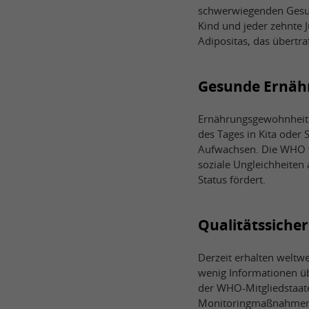
schwerwiegenden Gesund
Kind und jeder zehnte J
Adipositas, das übertra
Gesunde Ernäh
Ernährungsgewohnheiten
des Tages in Kita oder
Aufwachsen. Die WHO w
soziale Ungleichheite
Status fördert.
Qualitätssiche
Derzeit erhalten weltwe
wenig Informationen üb
der WHO-Mitgliedstaaten
Monitoringmaßnahmen zu