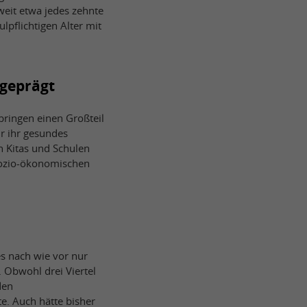
weit etwa jedes zehnte
lpflichtigen Alter mit
geprägt
ringen einen Großteil
ür ihr gesundes
 Kitas und Schulen
sozio-ökonomischen
es nach wie vor nur
 Obwohl drei Viertel
den
e. Auch hätte bisher