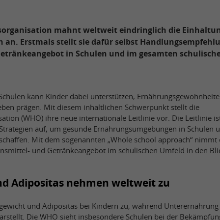
organisation mahnt weltweit eindringlich die Einhaltung
 an. Erstmals stellt sie dafür selbst Handlungsempfehlu
Getränkeangebot in Schulen und im gesamten schulisch
chulen kann Kinder dabei unterstützen, Ernährungsgewohnheiten 
Leben prägen. Mit diesem inhaltlichen Schwerpunkt stellt die
tion (WHO) ihre neue internationale Leitlinie vor. Die Leitlinie i
trategien auf, um gesunde Ernährungsumgebungen in Schulen 
 schaffen. Mit dem sogenannten „Whole school approach“ nimmt
nsmittel- und Getränkeangebot im schulischen Umfeld in den Bli
d Adipositas nehmen weltweit zu
wicht und Adipositas bei Kindern zu, während Unterernährung g
rstellt. Die WHO sieht insbesondere Schulen bei der Bekämpfun