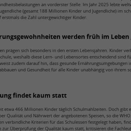
heitsbelastungen an vorderster Stelle. Im Jahr 2025 lebte welt
ugendliche (gesamt 188 Millionen Kinder und Jugendliche) im schu
f erstmals die Zahl untergewichtiger Kinder.
rungsgewohnheiten werden früh im Leben 
 prägen sich besonders in den ersten Lebensjahren. Kinder verb
 Schule, weshalb diese Lern- und Lebensortes entscheidend sind f
eist zudem darauf hin, dass gesunde Ernährungsumgebungen in
n abbauen und Gesundheit für alle Kinder unabhängig von ihrem 
rung findet kaum statt
it etwa 466 Millionen Kinder täglich Schulmahlzeiten. Doch gibt 
er Qualität und Nährwert der angebotenen Speisen, so die WHO.
 verbindliche Kriterien für das Schulessen festgelegt haben, fin
r Überprüfung der Qualität kaum statt, kritisieren die Fachleut