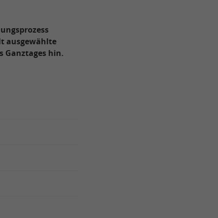
hungsprozess
lt ausgewählte
es Ganztages hin.