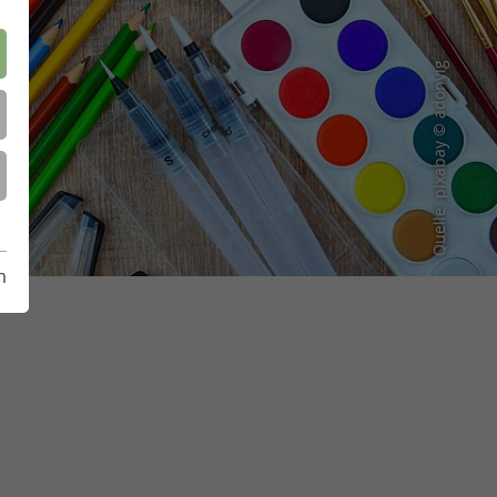
Quelle: pixabay © adonyig
m