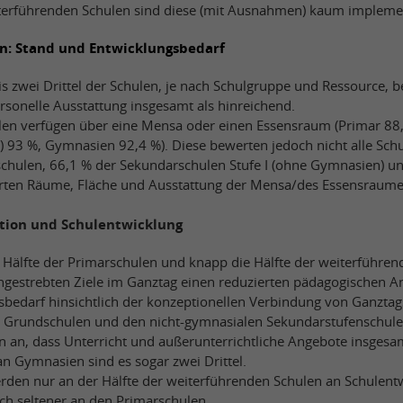
eiterführenden Schulen sind diese (mit Ausnahmen) kaum implemen
en: Stand und Entwicklungsbedarf
is zwei Drittel der Schulen, je nach Schulgruppe und Ressource, b
rsonelle Ausstattung insgesamt als hinreichend.
len verfügen über eine Mensa oder einen Essensraum (Primar 88,
 93 %, Gymnasien 92,4 %). Diese bewerten jedoch nicht alle Schu
chulen, 66,1 % der Sekundarschulen Stufe I (ohne Gymnasien) u
en Räume, Fläche und Ausstattung der Mensa/des Essensraumes
tion und Schulentwicklung
 Hälfte der Primarschulen und knapp die Hälfte der weiterführen
angestrebten Ziele im Ganztag einen reduzierten pädagogischen A
gsbedarf hinsichtlich der konzeptionellen Verbindung von Ganzt
en Grundschulen und den nicht-gymnasialen Sekundarstufenschulen
en an, dass Unterricht und außerunterrichtliche Angebote insges
n Gymnasien sind es sogar zwei Drittel.
rden nur an der Hälfte der weiterführenden Schulen an Schulentw
lich seltener an den Primarschulen.