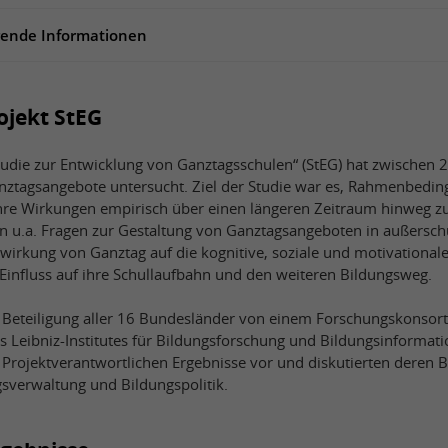
rende Informationen
jekt StEG
udie zur Entwicklung von Ganztagsschulen“ (StEG) hat zwischen 
anztagsangebote untersucht. Ziel der Studie war es, Rahmenbedi
re Wirkungen empirisch über einen längeren Zeitraum hinweg zu
 u.a. Fragen zur Gestaltung von Ganztagsangeboten in außersch
wirkung von Ganztag auf die kognitive, soziale und motivational
Einfluss auf ihre Schullaufbahn und den weiteren Bildungsweg.
 Beteiligung aller 16 Bundesländer von einem Forschungskonsor
s Leibniz-Institutes für Bildungsforschung und Bildungsinformati
e Projektverantwortlichen Ergebnisse vor und diskutierten deren 
gsverwaltung und Bildungspolitik.