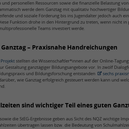
n und personellen Ressourcen sowie die finanzielle Belastung von
ammatisch werde dem Ganztag mit qualitativ hochwertiger Bildu
reifende und soziale Förderung bis ins Jugendalter jedoch auch e
iese Funktion drohe in den Hintergrund zu treten, wenn nicht in
ultiprofessionelle Teams investiert werde.
g Ganztag – Praxisnahe Handreichungen
Projekt
stellten die Wissenschaftler*innen auf der Online-Tagu
r Gestaltung ganztägiger Bildungsangebote vor. In zwölf Dialog
ildungspraxis und Bildungsforschung entstanden
sechs praxi
 darüber, wie Ganztag erfolgreich gesteuert werden kann und wel
nd.
eiten sind wichtiger Teil eines guten Ganz
owie die StEG-Ergebnisse geben aus Sicht des NQZ wichtige Impul
hlzeiten übertragen lassen bzw. die Bedeutung von Schulmahlzei