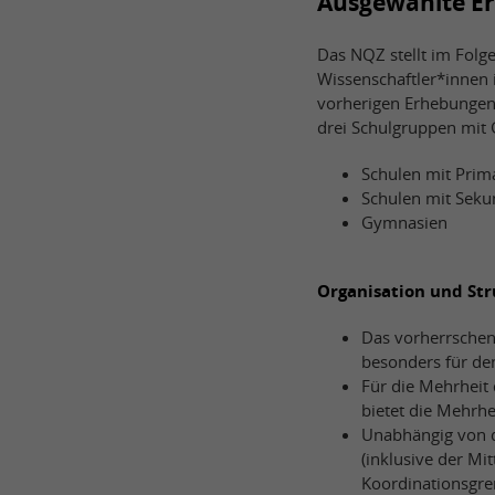
Ausgewählte Er
Das NQZ stellt im Folg
Wissenschaftler*innen
vorherigen Erhebungen 
drei Schulgruppen mit 
Schulen mit Prim
Schulen mit Seku
Gymnasien
Organisation und St
Das vorherrschend
besonders für de
Für die Mehrheit
bietet die Mehrhe
Unabhängig von d
(inklusive der Mi
Koordinationsgre