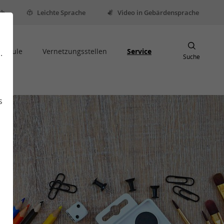
sh
Leichte Sprache
Video in Gebärdensprache
Schule
Vernetzungsstellen
Service
.
Suche
s