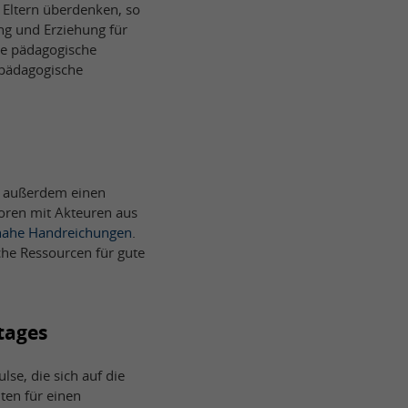
 Eltern überdenken, so
ng und Erziehung für
ine pädagogische
 pädagogische
ng außerdem einen
foren mit Akteuren aus
snahe Handreichungen
.
che Ressourcen für gute
tages
se, die sich auf die
ten für einen