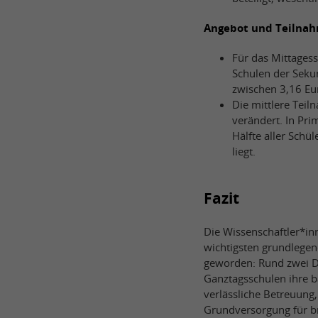
Angebot und Teilna
Für das Mittagess
Schulen der Seku
zwischen 3,16 Eu
Die mittlere Tei
verändert. In Pr
Hälfte aller Schü
liegt.
Fazit
Die Wissenschaftler*in
wichtigsten grundlegen
geworden: Rund zwei Dri
Ganztagsschulen ihre ba
verlässliche Betreuung,
Grundversorgung für br