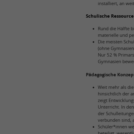
installiert, an w
Schulische Ressourc
Rund die Hälfte b
materielle und pe
Die meisten Schu
(ohne Gymnasien)
Nur 52 % Primars
Gymnasien bewert
Pädagogische Konzep
Weit mehr als die
hinsichtlich der 
zeigt Entwicklun
Unterricht. In d
der Schulleitung
verbunden sind, a
Schüler*innen we
beteiligt, wesent