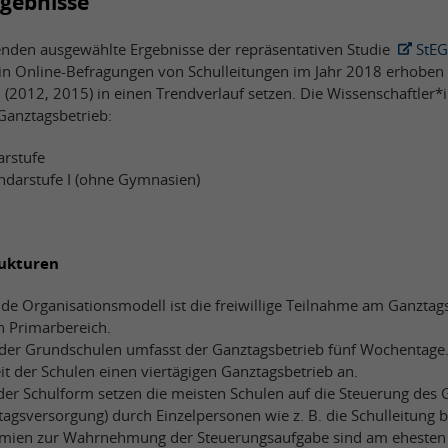
gebnisse
enden ausgewählte Ergebnisse der repräsentativen Studie
StEG
 in Online-Befragungen von Schulleitungen im Jahr 2018 erhoben
(2012, 2015) in einen Trendverlauf setzen. Die Wissenschaftler*
Ganztagsbetrieb:
arstufe
ndarstufe I (ohne Gymnasien)
rukturen
e Organisationsmodell ist die freiwillige Teilnahme am Ganztagsb
n Primarbereich.
 der Grundschulen umfasst der Ganztagsbetrieb fünf Wochentage.
it der Schulen einen viertägigen Ganztagsbetrieb an.
er Schulform setzen die meisten Schulen auf die Steuerung des 
ttagsversorgung) durch Einzelpersonen wie z. B. die Schulleitung b
mien zur Wahrnehmung der Steuerungsaufgabe sind am ehesten 