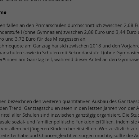
hme
en fallen an den Primarschulen durchschnittlich zwischen 2,68 E
ndarstufe I (ohne Gymnasien) zwischen 2,88 Euro und 3,44 Eur
ro und 3,72 Euro für das Mittagessen an.
lnahmequote am Ganztag hat sich zwischen 2018 und den Vorjahre
imarschulen sowie in Schulen mit Sekundarstufe I (ohne Gymnasi
ler*innen am Ganztag teil, während dieser Anteil an den Gymnasi
nen bezeichnen den weiteren quantitativen Ausbau des Ganztagsb
den Trend. Ganztagsschulen seien in den letzten Jahren von der 
ttel aller Schulen sind inzwischen ganztägig organisiert. Die Stud
sale sozial- und familienpolitische Funktion erfüllten, indem sie 
 vor allem bei jüngeren Kindern bereitstellten. Wer zusätzlich zur 
eite Teilhabe und Chancengleichheit sorgen möchte, sollte die A