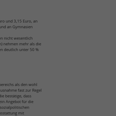
uro und 3,15 Euro, an
o und an Gymnasien
n nicht wesentlich
en) nehmen mehr als die
en deutlich unter 50 %
ereichs als den wohl
Ausnahme fast zur Regel
ie bestätige, dass
ein Angebot für die
sozialpolitischen
usstattung mit