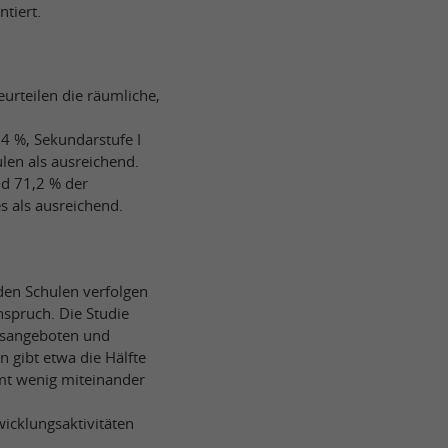
tiert.
eurteilen die räumliche,
4 %, Sekundarstufe I
len als ausreichend.
nd 71,2 % der
 als ausreichend.
den Schulen verfolgen
nspruch. Die Studie
agsangeboten und
 gibt etwa die Hälfte
amt wenig miteinander
icklungsaktivitäten