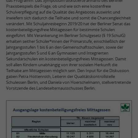
das Programm. Das Symposium diskutierte anhand des Berliner
Praxisbeispiels die Frage, ob und wie sich eine kostenfreie
Schulverpflegung auf die Qualität des Angebotes auswirkt und
inwiefern sich dadurch die Teilhabe und somit die Chancengleichheit
verändert. Mit Schuljahresbeginn 2019/20 hat der Berliner Senat das
kostenbeteiligungsfreie Mittagessen für bestimmte Schulen
eingeführt. Mit Verankerung im Berliner Schulgesetz (§ 19 SchulG)
erhalten seither Schüler*innen der Primarstufe, einschließlich der
Jahrgangsstufen 1 bis 6 an den Gemeinschaftsschulen, sowie der
Jahrgangsstufen 5 und 6 an Gymnasien und Integrierten
Sekundarschulen ein kostenbeteiligungsfreies Mittagessen. Damit
soll allen Kindern unabhängig von ihrer sozialen Herkunft die
Teilhabe am Mittagessen möglich sein. Den Input für die Diskussion
gaben Petra Hottenroth, Leiterin der Qualitätskontrollstelle
Schulessen Berlin, und Daniela von Hoerschelmann, stellvertretende
Vorsitzende des Landeselternausschusses Berlin.