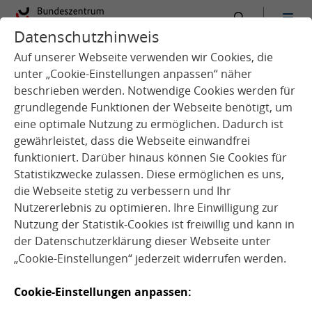
Datenschutzhinweis
:
Startseite
Service
Aktuelles
Auf unserer Webseite verwenden wir Cookies, die
unter „Cookie-Einstellungen anpassen“ näher
beschrieben werden. Notwendige Cookies werden für
grundlegende Funktionen der Webseite benötigt, um
eine optimale Nutzung zu ermöglichen. Dadurch ist
gewährleistet, dass die Webseite einwandfrei
funktioniert. Darüber hinaus können Sie Cookies für
s
Statistikzwecke zulassen. Diese ermöglichen es uns,
Q
u
e
l
l
e
:
p
i
x
a
b
a
y
©
P
u
b
l
i
c
D
o
m
a
i
n
P
i
c
t
u
r
e
die Webseite stetig zu verbessern und Ihr
Nutzererlebnis zu optimieren. Ihre Einwilligung zur
Nutzung der Statistik-Cookies ist freiwillig und kann in
der
Datenschutzerklärung
dieser Webseite unter
„Cookie-Einstellungen“ jederzeit widerrufen werden.
News
Cookie-Einstellungen anpassen:
08.12.2022