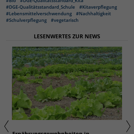
#Bio
#DGE-Qualitätsstandard_Kita
#DGE-Qualitätsstandard_Schule
#Kitaverpflegung
#Lebensmittelverschwendung
#Nachhaltigkeit
#Schulverpflegung
#vegetarisch
LESENWERTES ZUR NEWS
© pixabay © silviarita
Ernährungsgewohnheiten in
Ernä