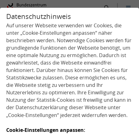
Datenschutzhinweis
:
Startseite
Service
Aktuelles
Auf unserer Webseite verwenden wir Cookies, die
unter „Cookie-Einstellungen anpassen“ näher
beschrieben werden. Notwendige Cookies werden für
grundlegende Funktionen der Webseite benötigt, um
eine optimale Nutzung zu ermöglichen. Dadurch ist
gewährleistet, dass die Webseite einwandfrei
funktioniert. Darüber hinaus können Sie Cookies für
Statistikzwecke zulassen. Diese ermöglichen es uns,
Q
u
e
l
l
e
:
i
x
a
b
a
y
©
s
b
j
0
4
7
6
die Webseite stetig zu verbessern und Ihr
p
9
Nutzererlebnis zu optimieren. Ihre Einwilligung zur
Nutzung der Statistik-Cookies ist freiwillig und kann in
der
Datenschutzerklärung
dieser Webseite unter
„Cookie-Einstellungen“ jederzeit widerrufen werden.
News
Cookie-Einstellungen anpassen:
05.06.2023