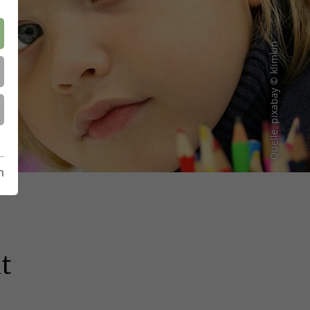
Quelle: pixabay © klimkin
m
t