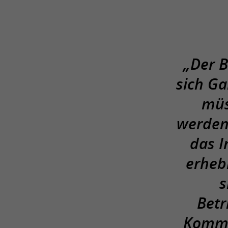
„Der B
sich Ga
müs
werden
das 
erhebl
s
Betr
Kommun