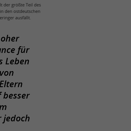
lt der größte Teil des
 in den ostdeutschen
inger ausfällt.
hoher
ance für
ns Leben
 von
Eltern
 besser
em
 jedoch