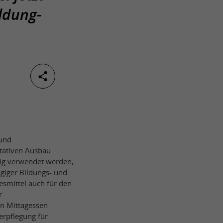
ldung-
 und
tativen Ausbau
tig verwendet werden,
giger Bildungs- und
smittel auch für den
r
in Mittagessen
rpflegung für