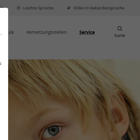
sh
Leichte Sprache
Video in Gebärdensprache
Schule
Vernetzungsstellen
Service
.
Suche
s