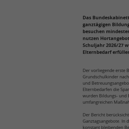
Das Bundeskabinett
ganztägigen Bildun
besuchen mindestens
nutzen Hortangebot
Schuljahr 2026/27 w
Elternbedarf erfüll
Der vorliegende erste 
Grundschulkinder nach 
und Betreuungsangebote
Elternbedarfen die Span
wurden Bildungs- und B
umfangreichen Maßnah
Der Bericht berücksicht
Ganztagsangebote. In d
konstant bleibenden Be