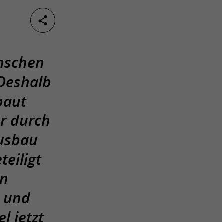
ünschen
 Deshalb
baut
r durch
usbau
teiligt
en
r und
l jetzt