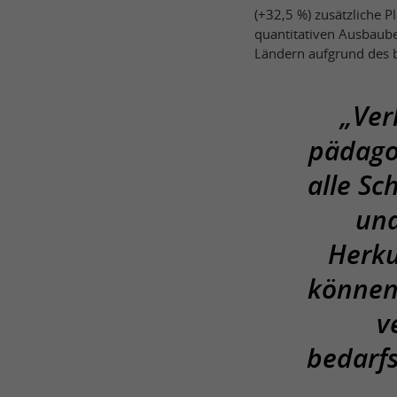
(+32,5 %) zusätzliche Pl
quantitativen Ausbaube
Ländern aufgrund des b
„Ver
pädagog
alle Sc
und
Herku
können
v
bedarf