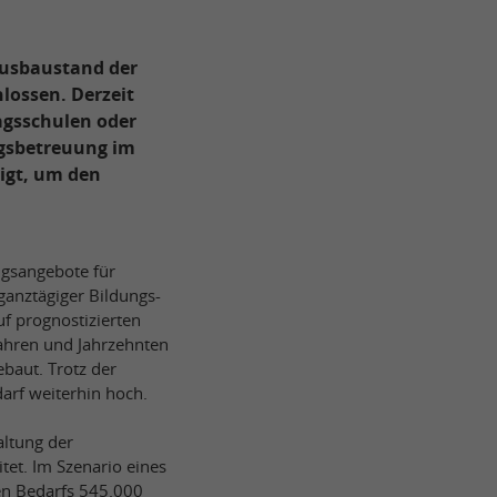
Ausbaustand der
lossen. Derzeit
agsschulen oder
agsbetreuung im
igt, um den
ngsangebote für
ganztägiger Bildungs-
f prognostizierten
Jahren und Jahrzehnten
baut. Trotz der
rf weiterhin hoch.
altung der
tet. Im Szenario eines
en Bedarfs 545.000