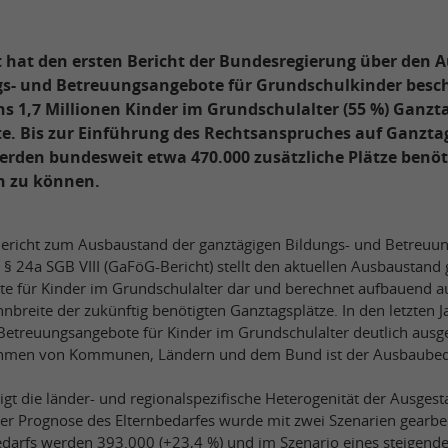
 hat den ersten Bericht der Bundesregierung über den 
gs- und Betreuungsangebote für Grundschulkinder besch
 1,7 Millionen Kinder im Grundschulalter (55 %) Ganzt
e. Bis zur Einführung des Rechtsanspruches auf Ganzt
erden bundesweit etwa 470.000 zusätzliche Plätze benöt
en zu können.
Bericht zum Ausbaustand der ganztägigen Bildungs- und Betreuu
§ 24a SGB VIII (GaFöG-Bericht) stellt den aktuellen Ausbaustand 
 für Kinder im Grundschulalter dar und berechnet aufbauend au
nbreite der zukünftig benötigten Ganztagsplätze. In den letzten 
etreuungsangebote für Kinder im Grundschulalter deutlich ausge
men von Kommunen, Ländern und dem Bund ist der Ausbaubeda
igt die länder- und regionalspezifische Heterogenität der Ausgest
er Prognose des Elternbedarfes wurde mit zwei Szenarien gearbei
darfs werden 393.000 (+23,4 %) und im Szenario eines steigend