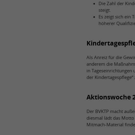
Die Zahl der Kind
steigt.
Es zeigt sich ein
höherer Qualifiz
Kindertagespfle
Als Anreiz für die Gew
anderem die Maßnahmen
in Tageseinrichtungen
der Kindertagespflege“ z
Aktionswoche 
Der BVKTP macht außer
diesmal lädt das Motto
Mitmach-Material find