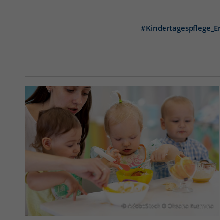
#Kindertagespflege_E
© AdobeStock © Oksana Kuzmina