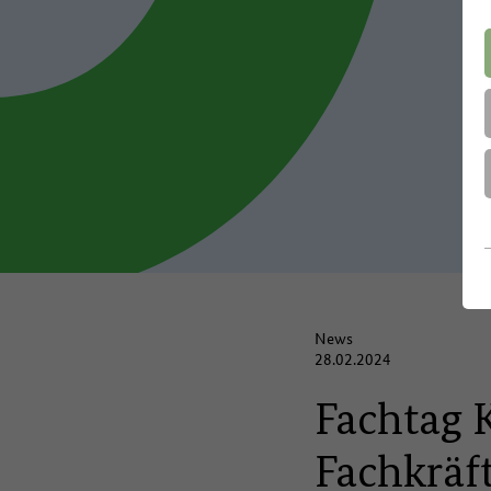
News
28.02.2024
Fachtag K
Fachkräf