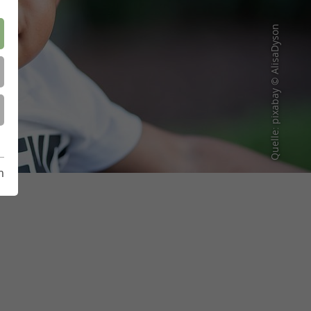
Quelle: pixabay © AlisaDyson
m