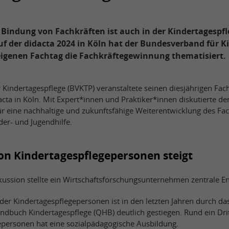
indung von Fachkräften ist auch in der Kindertagespfl
f der didacta 2024 in Köln hat der Bundesverband für K
eigenen Fachtag die Fachkräftegewinnung thematisiert.
Kindertagespflege (BVKTP) veranstaltete seinen diesjährigen Fa
cta in Köln. Mit Expert*innen und Praktiker*innen diskutierte d
r eine nachhaltige und zukunftsfähige Weiterentwicklung des Fa
nder- und Jugendhilfe.
von Kindertagespflegepersonen steigt
skussion stellte ein Wirtschaftsforschungsunternehmen zentrale E
 der Kindertagespflegepersonen ist in den letzten Jahren durch da
ndbuch Kindertagespflege (QHB) deutlich gestiegen. Rund ein Drit
epersonen hat eine sozialpädagogische Ausbildung.