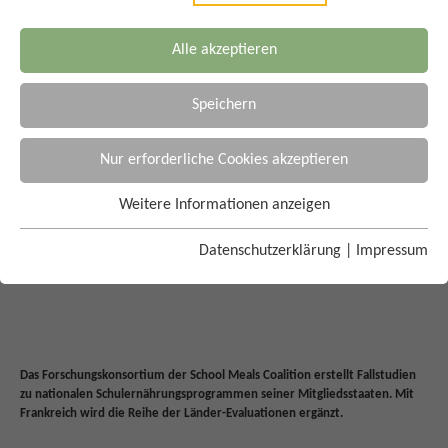
Quelle: pixabay © Pezibear
Alle akzeptieren
Speichern
News
Nur erforderliche Cookies akzeptieren
07.09.2023
Weitere Informationen anzeigen
Evaluation des
Datenschutzerklärung
|
Impressum
Schulverpflegungsprogra
in Frankreich
Das Forschungskonsortium der School Meals Coalition erstellt Fallstudien
zu nationalen Schulernährungsprogrammen seiner Mitgliedsstaaten. Mit
Frankreich wird die Reihe der Länder-Evaluationen ergänzt.