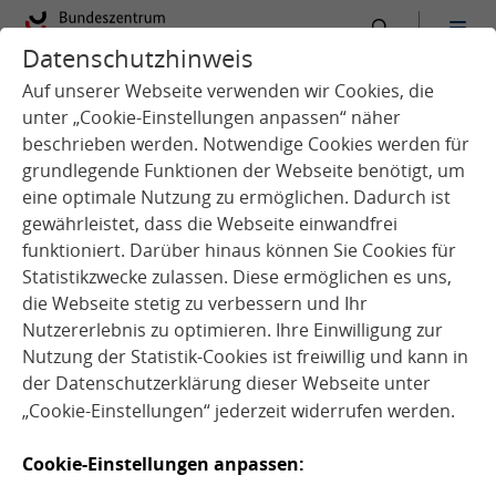
Datenschutzhinweis
:
Startseite
Service
Aktuelles
Auf unserer Webseite verwenden wir Cookies, die
unter „Cookie-Einstellungen anpassen“ näher
beschrieben werden. Notwendige Cookies werden für
grundlegende Funktionen der Webseite benötigt, um
eine optimale Nutzung zu ermöglichen. Dadurch ist
gewährleistet, dass die Webseite einwandfrei
funktioniert. Darüber hinaus können Sie Cookies für
Q
u
e
l
l
e
:
A
o
b
e
S
t
o
c
k
©
K
s
e
n
i
a
J
o
y
Statistikzwecke zulassen. Diese ermöglichen es uns,
die Webseite stetig zu verbessern und Ihr
d
g
Nutzererlebnis zu optimieren. Ihre Einwilligung zur
Nutzung der Statistik-Cookies ist freiwillig und kann in
der
Datenschutzerklärung
dieser Webseite unter
„Cookie-Einstellungen“ jederzeit widerrufen werden.
News
Cookie-Einstellungen anpassen:
14.01.2026