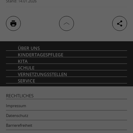
Stand: 14.01.2026
Inhaltsverzeichnis
ÜBER UNS
KINDERTAGESPFLEGE
KITA
SCHULE
VERNETZUNGSSTELLEN
SERVICE
RECHTLICHES
Impressum
Datenschutz
Barrierefreiheit