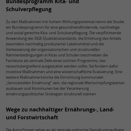
Bundesprogramm Kita- und
Schulverpflegung
Zu den Maßnahmen mit hohem Wirkungspotential nennt die Studie
ein Bundesprogramm für eine gesundheitsfördernde, nachhaltige
und sozial gerechte Kita- und Schul­verpflegung. Die verpflichtende
Anwendung der DGE-Qualitätsstandards, die Erhöhung des Anteils
besonders nachhaltig produzierter Lebensmittel und die
Verbesserung der organisatorischen und strukturellen
Rahmenbedingungen in Kitas und Schulen beschreiben die
Fachleute als zentrale Ziele eines solchen Programms, das
ressortübergreifend ausgestaltet werden sollte. Sie fordern dafür
investive Maßnahmen und eine wissenschaftliche Evaluierung. Eine
weitere Maßnahme könnte die Einrichtung kommunaler
„Servicestellen Ernährung“ sein, die regionale Wertschöpfungsketten
ausbauen und Kommunen bei der Verankerung
ernährungspolitischer Strategien strukturell stärken.
Wege zu nachhaltiger Ernährungs-, Land-
und Forstwirtschaft
Die Autor*innen sehen es als zentrale politische Gestaltungsaufgabe,