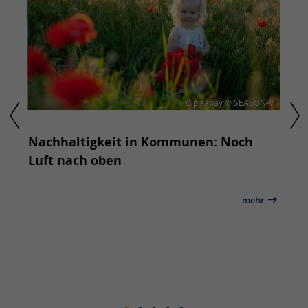
estiev
© pixabay © SEASON-V
lth-
Nachhaltigkeit in Kommunen: Noch
Stra
Luft nach oben
nac
ehr
mehr