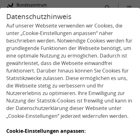
Datenschutzhinweis
:
Startseite
Service
Aktuelles
Auf unserer Webseite verwenden wir Cookies, die
unter „Cookie-Einstellungen anpassen“ näher
beschrieben werden. Notwendige Cookies werden für
grundlegende Funktionen der Webseite benötigt, um
eine optimale Nutzung zu ermöglichen. Dadurch ist
gewährleistet, dass die Webseite einwandfrei
funktioniert. Darüber hinaus können Sie Cookies für
Statistikzwecke zulassen. Diese ermöglichen es uns,
Q
u
e
l
l
e
:
i
x
a
b
a
y
©
D
i
g
t
a
l
l
i
f
die Webseite stetig zu verbessern und Ihr
p
e
Nutzererlebnis zu optimieren. Ihre Einwilligung zur
Nutzung der Statistik-Cookies ist freiwillig und kann in
der
Datenschutzerklärung
dieser Webseite unter
„Cookie-Einstellungen“ jederzeit widerrufen werden.
News
Cookie-Einstellungen anpassen:
24.04.2024