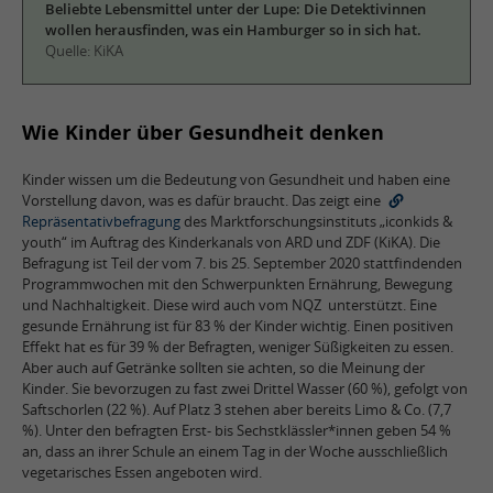
Beliebte Lebensmittel unter der Lupe: Die Detektivinnen
wollen herausfinden, was ein Hamburger so in sich hat.
Quelle: KiKA
Wie Kinder über Gesundheit denken
Kinder wissen um die Bedeutung von Gesundheit und haben eine
Vorstellung davon, was es dafür braucht. Das zeigt eine
Repräsentativbefragung
des Marktforschungsinstituts „iconkids &
youth“ im Auftrag des Kinderkanals von ARD und ZDF (KiKA). Die
Befragung ist Teil der vom 7. bis 25. September 2020 stattfindenden
Programmwochen mit den Schwerpunkten Ernährung, Bewegung
und Nachhaltigkeit. Diese wird auch vom NQZ unterstützt. Eine
gesunde Ernährung ist für 83 % der Kinder wichtig. Einen positiven
Effekt hat es für 39 % der Befragten, weniger Süßigkeiten zu essen.
Aber auch auf Getränke sollten sie achten, so die Meinung der
Kinder. Sie bevorzugen zu fast zwei Drittel Wasser (60 %), gefolgt von
Saftschorlen (22 %). Auf Platz 3 stehen aber bereits Limo & Co. (7,7
%). Unter den befragten Erst- bis Sechstklässler*innen geben 54 %
an, dass an ihrer Schule an einem Tag in der Woche ausschließlich
vegetarisches Essen angeboten wird.