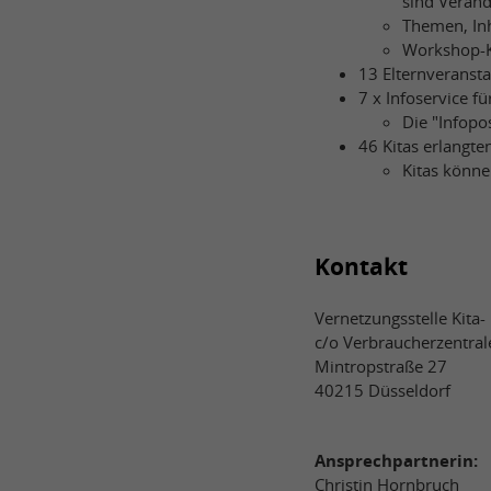
sind Verän
Themen, In
Workshop-K
13 Elternveranst
7 x Infoservice fü
Die "Infopo
46 Kitas erlangten
Kitas könne
Kontakt
Vernetzungsstelle Kita
c/o Verbraucherzentra
Mintropstraße 27
40215 Düsseldorf
Ansprechpartnerin:
Christin Hornbruch