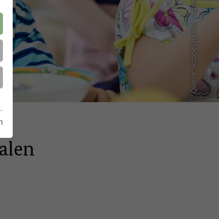
Quelle: AdobeStock © Andrey Kuzmin
m
alen