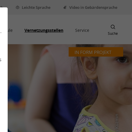
sh
Leichte Sprache
Video in Gebärdensprache
Schule
Vernetzungsstellen
Service
.
Suche
IN FORM PROJEKT
s