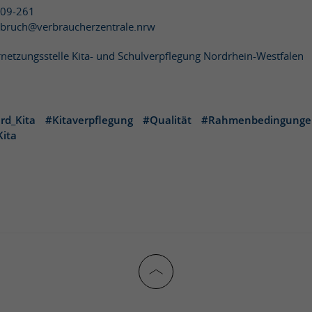
809-261
rnbruch@verbraucherzentrale.nrw
ernetzungsstelle Kita- und Schulverpflegung Nordrhein-Westfalen
rd_Kita
#Kitaverpflegung
#Qualität
#Rahmenbedingunge
Kita