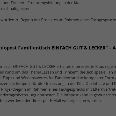
n und Trinken - Ernährungsbildung in der Kita
 nachhaltig essen!
urden zu Beginn des Projektes im Rahmen eines Fachgesprächs
Infopost Familientisch EINFACH GUT & LECKER“ – 
ientisch EINFACH GUT & LECKER erhalten interessierte Kitas regel
n rund um das Thema „Essen und Trinken“, die sich speziell an die
he Tipps und Wissenswertes für Familien sind in kompakter Form a
nzen die Infopost für die Umsetzung in der Kita. Die Inhalte u
 Projektbeginn im Rahmen eines Fachgesprächs mit Elternvertre
indertagesbetreuung erarbeitet. Die Infopost kann in gewünschte
eben werden oder direkt per E-Mail weitergeleitet werden.