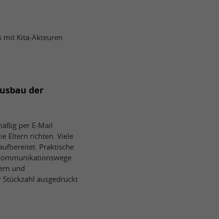
 mit Kita-Akteuren
Ausbau der
mäßig per E-Mail
 Eltern richten. Viele
ufbereitet. Praktische
nd Kommunikationswege
tern und
r Stückzahl ausgedruckt