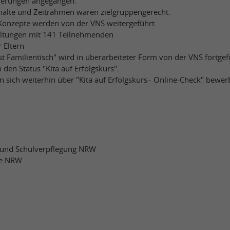
derungen angegangen.
halte und Zeitrahmen waren zielgruppengerecht.
onzepte werden von der VNS weitergeführt.
altungen mit 141 Teilnehmenden
r Eltern
st Familientisch" wird in überarbeiteter Form von der VNS fortgef
 den Status "Kita auf Erfolgskurs".
n sich weiterhin über "Kita auf Erfolgskurs– Online-Check" bewer
- und Schulverpflegung NRW
le NRW