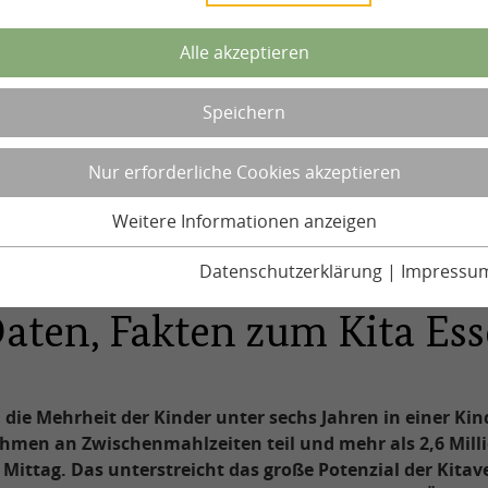
Alle akzeptieren
Speichern
Nur erforderliche Cookies akzeptieren
Weitere Informationen anzeigen
Datenschutzerklärung
|
Impressu
Daten, Fakten zum Kita Es
 die Mehrheit der Kinder unter sechs Jahren in einer Kin
nehmen an Zwischenmahlzeiten teil und mehr als 2,6 Mill
 Mittag. Das unterstreicht das große Potenzial der Kitav