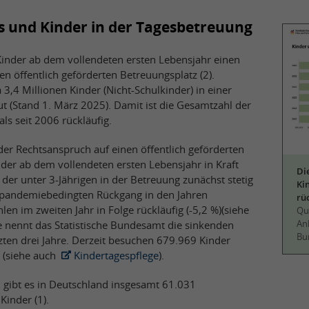
as und Kinder in der Tagesbetreuung
inder ab dem vollendeten ersten Lebensjahr einen
n öffentlich geförderten Betreuungsplatz (2).
,4 Millionen Kinder (Nicht-Schulkinder) in einer
t (Stand 1. März 2025). Damit ist die Gesamtzahl der
ls seit 2006 rückläufig.
der Rechtsanspruch auf einen öffentlich geförderten
nder ab dem vollendeten ersten Lebensjahr in Kraft
Di
hl der unter 3-Jährigen in der Betreuung zunächst stetig
Ki
 pandemiebedingten Rückgang in den Jahren
rüc
en im zweiten Jahr in Folge rückläufig (-5,2 %)(siehe
Que
An
e nennt das Statistische Bundesamt die sinkenden
Bu
zten drei Jahre. Derzeit besuchen 679.969 Kinder
a (siehe auch
Kindertagespflege
).
 gibt es in Deutschland insgesamt 61.031
Kinder (1).