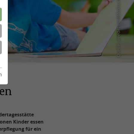
Quelle: weedezign@fotolia.com
m
sen
dertagesstätte
ionen Kinder essen
erpflegung für ein