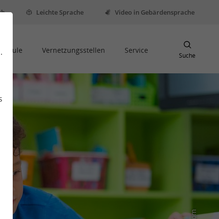
sh
Leichte Sprache
Video in Gebärdensprache
Schule
Vernetzungsstellen
Service
.
Suche
s