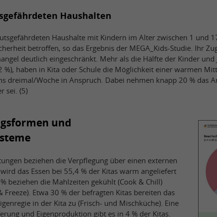
sgefährdeten Haushalten
rmutsgefährdeten Haushalte mit Kindern im Alter zwischen 1 und 1
cherheit betroffen, so das Ergebnis der MEGA_Kids-Studie. Ihr Z
angel deutlich eingeschränkt. Mehr als die Hälfte der Kinder und
2 %), haben in Kita oder Schule die Möglichkeit einer warmen Mit
s dreimal/Woche in Anspruch. Dabei nehmen knapp 20 % das An
 sei. (5)
ngsformen und
ysteme
chtungen beziehen die Verpflegung über einen externen
wird das Essen bei 55,4 % der Kitas warm angeliefert
% beziehen die Mahlzeiten gekühlt (Cook & Chill)
& Freeze). Etwa 30 % der befragten Kitas bereiten das
Eigenregie in der Kita zu (Frisch- und Mischküche). Eine
erung und Eigenproduktion gibt es in 4 % der Kitas.