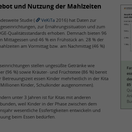
gebot und Nutzung der Mahlzeiten
desweite Studie (
VeKiTa
2016) hat Daten zur
ageseinrichtungen, zur Ernährungssituation und zum
DGE-Qualitätsstandards erhoben. Demnach bieten 96
ein Mittagessen und 46 % ein Frühstück an. 28 % der
mahlzeiten am Vormittag bzw. am Nachmittag (46 %)
seinrichtungen stellen ungesüßte Getränke wie
Fa
r (96 %) sowie Kräuter- und Früchtetee (86 %) bereit
ess
 Betreuungszeit essen Kinder mehrheitlich in der Kita
de
6 Millionen Kinder, Schulkinder ausgenommen).
85
Que
An
dern unter 3 Jahren ist für Kitas mit anderen
Bu
bunden, weil Kinder in der Phase zwischen dem
nsjahr wesentliche Essfertigkeiten entwickeln und
euung beim Essen bedürfen.