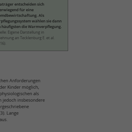
taträger entscheiden sich
erwiegend für eine
emdbewirtschaftung. Als
rpflegungssystem wählen sie dann
 häufigsten die Warmverpflegung.
lle: Eigene Darstellung in
ehnung an Tecklenburg E. et al.
16).
ischen Anforderungen
der Kinder möglich,
physiologischen als
ich jedoch insbesondere
orgeschriebene
3). Lange
aus.