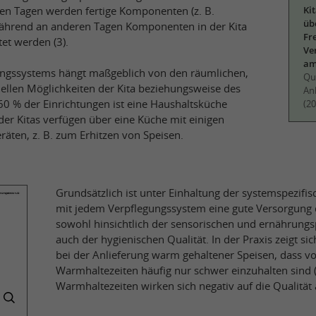
en Tagen werden fertige Komponenten (z. B.
Ki
üb
während an anderen Tagen Komponenten in der Kita
Fr
tet werden (3).
Ve
am
ungssystems hängt maßgeblich von den räumlichen,
Que
iellen Möglichkeiten der Kita beziehungsweise des
Anl
 60 % der Einrichtungen ist eine Haushaltsküche
(20
er Kitas verfügen über eine Küche mit einigen
ten, z. B. zum Erhitzen von Speisen.
Grundsätzlich ist unter Einhaltung der systemspezif
mit jedem Verpflegungssystem eine gute Versorgung 
sowohl hinsichtlich der sensorischen und ernährungs
auch der hygienischen Qualität. In der Praxis zeigt s
bei der Anlieferung warm gehaltener Speisen, dass v
Warmhaltezeiten häufig nur schwer einzuhalten sind (
Warmhaltezeiten wirken sich negativ auf die Qualität 