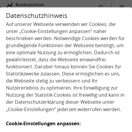
Datenschutzhinweis
:
Startseite
Kita
International
Auf unserer Webseite verwenden wir Cookies, die
unter „Cookie-Einstellungen anpassen“ näher
beschrieben werden. Notwendige Cookies werden für
grundlegende Funktionen der Webseite benötigt, um
eine optimale Nutzung zu ermöglichen. Dadurch ist
gewährleistet, dass die Webseite einwandfrei
Q
u
e
l
l
e
:
p
i
x
a
b
a
©
D
a
r
m
o
o
n
A
r
t
_
d
y
e
funktioniert. Darüber hinaus können Sie Cookies für
Statistikzwecke zulassen. Diese ermöglichen es uns,
die Webseite stetig zu verbessern und Ihr
Nutzererlebnis zu optimieren. Ihre Einwilligung zur
Nutzung der Statistik-Cookies ist freiwillig und kann in
der
Datenschutzerklärung
dieser Webseite unter
Ein Blick in andere Länder
„Cookie-Einstellungen“ jederzeit widerrufen werden.
Kita Essen
Cookie-Einstellungen anpassen: