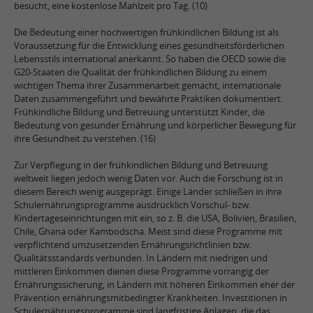
besucht, eine kostenlose Mahlzeit pro Tag. (10)
Die Bedeutung einer hochwertigen frühkindlichen Bildung ist als
Voraussetzung für die Entwicklung eines gesundheitsförderlichen
Lebensstils international anerkannt. So haben die OECD sowie die
G20-Staaten die Qualität der frühkindlichen Bildung zu einem
wichtigen Thema ihrer Zusammenarbeit gemacht, internationale
Daten zusammengeführt und bewährte Praktiken dokumentiert.
Frühkindliche Bildung und Betreuung unterstützt Kinder, die
Bedeutung von gesunder Ernährung und körperlicher Bewegung für
ihre Gesundheit zu verstehen. (16)
Zur Verpflegung in der frühkindlichen Bildung und Betreuung
weltweit liegen jedoch wenig Daten vor. Auch die Forschung ist in
diesem Bereich wenig ausgeprägt. Einige Länder schließen in ihre
Schulernährungsprogramme ausdrücklich Vorschul- bzw.
Kindertageseinrichtungen mit ein, so z. B. die USA, Bolivien, Brasilien,
Chile, Ghana oder Kambodscha. Meist sind diese Programme mit
verpflichtend umzusetzenden Ernährungsrichtlinien bzw.
Qualitätsstandards verbunden. In Ländern mit niedrigen und
mittleren Einkommen dienen diese Programme vorrangig der
Ernährungssicherung, in Ländern mit höheren Einkommen eher der
Prävention ernährungsmitbedingter Krankheiten. Investitionen in
Schulernährungsprogramme sind langfristige Anlagen, die das