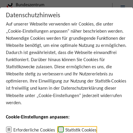
Datenschutzhinweis
:
Startseite
Über uns
Team
Auf unserer Webseite verwenden wir Cookies, die unter
„Cookie-Einstellungen anpassen“ näher beschrieben werden.
Notwendige Cookies werden für grundlegende Funktionen der
Webseite benötigt, um eine optimale Nutzung zu ermöglichen.
Dadurch ist gewährleistet, dass die Webseite einwandfrei
funktioniert. Darüber hinaus können Sie Cookies für
Statistikzwecke zulassen. Diese ermöglichen es uns, die
Webseite stetig zu verbessern und Ihr Nutzererlebnis zu
optimieren. Ihre Einwilligung zur Nutzung der Statistik-Cookies
ist freiwillig und kann in der
Datenschutzerklärung
dieser
Webseite unter „Cookie-Einstellungen“ jederzeit widerrufen
werden.
Cookie-Einstellungen anpassen:
Q
u
ell
e
:
A
d
o
b
e
t
o
c
k
©
n
a
t
e
eji
n
d
a
k
u
Erforderliche Cookies
Statistik Cookies