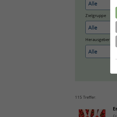
Zielgruppe
Herausgeber
115 Treffer:
E
Er