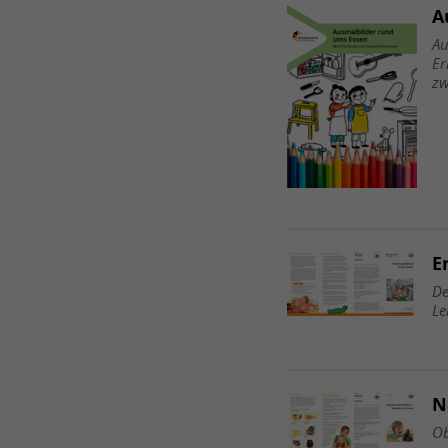
A
Au
Er
zw
E
De
Le
N
Ob