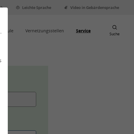
sh
Leichte Sprache
Video in Gebärdensprache
Schule
Vernetzungsstellen
Service
.
Suche
s