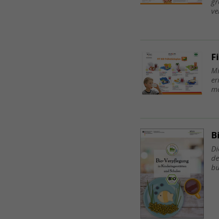
gr
ve
F
Mi
er
m
B
Di
de
bu