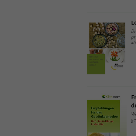
L
Di
pr
k
E
d
Wa
ge