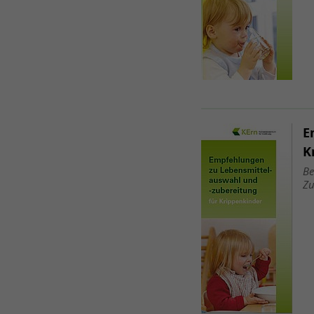
E
K
Be
Zu