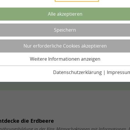
Alle akzeptieren
Thema
Speichern
Dokumentenformat
Nur erforderliche Cookies akzeptieren
Weitere Informationen anzeigen
Datenschutzerklärung
|
Impressu
ntdecke die Erdbeere
nährungsbildung in der Kita: Mitmachaktionen mit Informationen, 