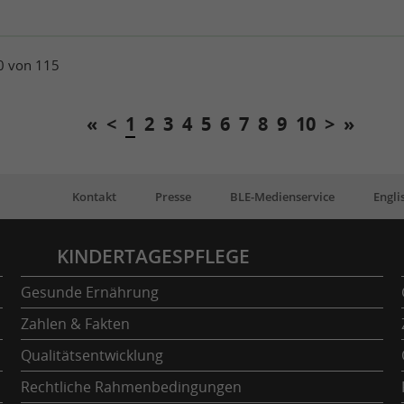
10 von 115
«
<
1
2
3
4
5
6
7
8
9
10
>
»
Kontakt
Presse
BLE-Medienservice
Engli
KINDERTAGESPFLEGE
Gesunde Ernährung
Zahlen & Fakten
Qualitätsentwicklung
Rechtliche Rahmenbedingungen