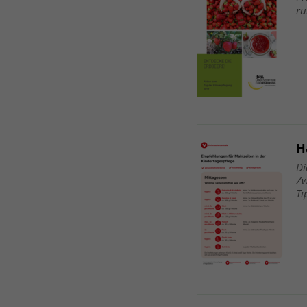
ru
H
Di
Zw
Ti