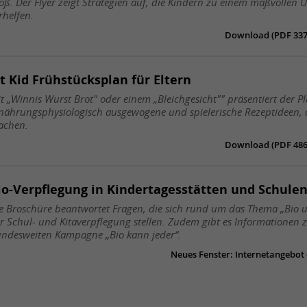
oß. Der Flyer zeigt Strategien auf, die Kindern zu einem maßvollen
rhelfen.
Download (PDF 337 
it Kid Frühstücksplan für Eltern
t „Winnis Wurst Brot" oder einem „Bleichgesicht"" präsentiert der P
nährungsphysiologisch ausgewogene und spielerische Rezeptideen,
achen.
Download (PDF 486 
io-Verpflegung in Kindertagesstätten und Schule
e Broschüre beantwortet Fragen, die sich rund um das Thema „Bio u
r Schul- und Kitaverpflegung stellen. Zudem gibt es Informationen
ndesweiten Kampagne „Bio kann jeder“.
Neues Fenster: Internetangebot