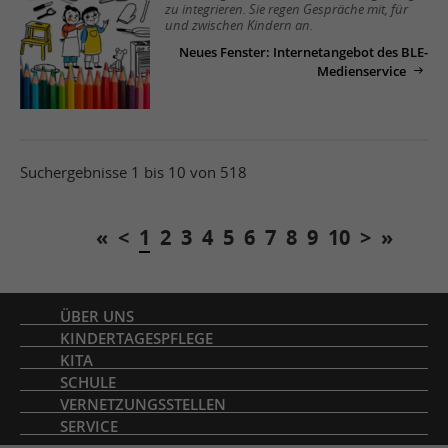
zu integrieren. Sie regen Gespräche mit, für
und zwischen Kindern an.
Neues Fenster: Internetangebot des BLE-
Medienservice
Suchergebnisse 1 bis 10 von 518
«
<
1
2
3
4
5
6
7
8
9
10
>
»
Inhaltsverzeichnis
ÜBER UNS
KINDERTAGESPFLEGE
KITA
SCHULE
VERNETZUNGSSTELLEN
SERVICE