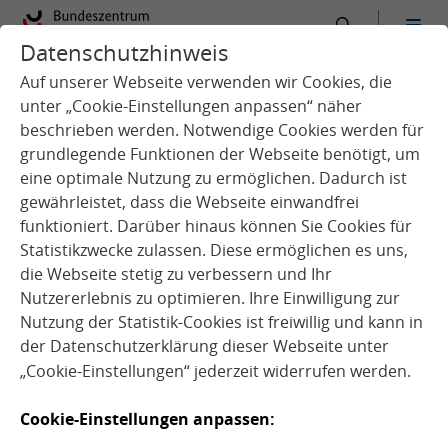
Datenschutzhinweis
:
Startseite
Schule
Auf unserer Webseite verwenden wir Cookies, die
unter „Cookie-Einstellungen anpassen“ näher
beschrieben werden. Notwendige Cookies werden für
Schulessen in
grundlegende Funktionen der Webseite benötigt, um
eine optimale Nutzung zu ermöglichen. Dadurch ist
Deutschland
gewährleistet, dass die Webseite einwandfrei
Überblick zur
funktioniert. Darüber hinaus können Sie Cookies für
Verpflegungssituation im
Statistikzwecke zulassen. Diese ermöglichen es uns,
Setting Schule
die Webseite stetig zu verbessern und Ihr
Nutzererlebnis zu optimieren. Ihre Einwilligung zur
Nutzung der Statistik-Cookies ist freiwillig und kann in
der
Datenschutzerklärung
dieser Webseite unter
Gesunde Ernährung in der Schule
„Cookie-Einstellungen“ jederzeit widerrufen werden.
Cookie-Einstellungen anpassen:
Zahlen, Daten, Fakten