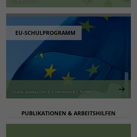
© BMLEH
Quelle: BMLEH
EU-SCHULPROGRAMM
© pixabay.com © S. Hermann & F. Richter
Quelle: pixabay.com © S. Hermann & F. Richter
PUBLIKATIONEN & ARBEITSHILFEN