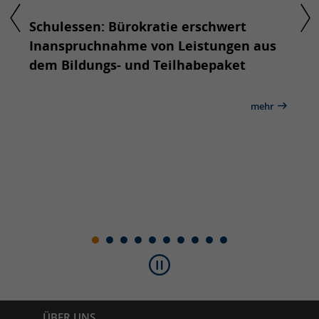
ule
Schulessen: Bürokratie erschwert
Bio 
N
Inanspruchnahme von Leistungen aus
Hüls
ungen
dem Bildungs- und Teilhabepaket
ehr
mehr
Inhaltsverzeichnis
ÜBER UNS