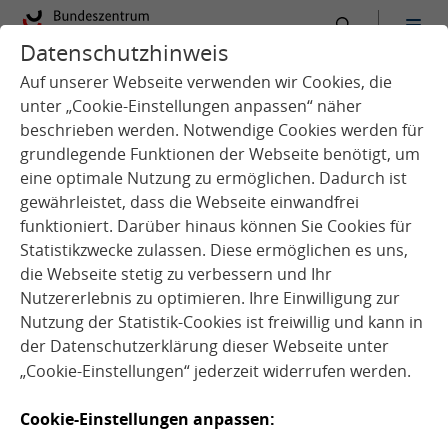
Datenschutzhinweis
:
Startseite
Schule
Qualitätsentwicklung
Auf unserer Webseite verwenden wir Cookies, die
unter „Cookie-Einstellungen anpassen“ näher
beschrieben werden. Notwendige Cookies werden für
grundlegende Funktionen der Webseite benötigt, um
eine optimale Nutzung zu ermöglichen. Dadurch ist
o
gewährleistet, dass die Webseite einwandfrei
Q
u
e
l
l
e
:
F
o
t
o
l
i
a
©
W
a
v
e
b
r
e
a
k
M
e
d
i
a
M
i
c
r
funktioniert. Darüber hinaus können Sie Cookies für
Statistikzwecke zulassen. Diese ermöglichen es uns,
die Webseite stetig zu verbessern und Ihr
Nutzererlebnis zu optimieren. Ihre Einwilligung zur
Nutzung der Statistik-Cookies ist freiwillig und kann in
der
Datenschutzerklärung
dieser Webseite unter
„Cookie-Einstellungen“ jederzeit widerrufen werden.
Gesundes Mittagessen
Cookie-Einstellungen anpassen: