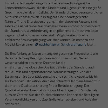
Im Fokus der Empfehlungen steht eine abwechslungsreiche
Lebensmittelauswahl, die den Kindern und Jugendlichen eine große
Geschmacksvielfalt ermöglicht. Der Standard bietet verantwortlichen
Akteuren Verlässlichkeit in Bezug auf eine bedarfsgerechte
Nährstoff- und Energieversorgung. In der aktuellen Fassung sind
zahlreiche Aspekte der Nachhaltigkeit berücksichtigt. So beschreibt
der Standard u.a. Anforderungen an pflanzenbetontes (ovo-lacto-
vegetarische) Schulessen oder stellt Möglichkeiten für eine
abfallarme Schulverpflegung vor. Hier können Sie mehr zu den
Möglichkeiten einer
nachhaltigeren Schulverpflegung
lesen.
Die Empfehlungen fassen entlang der gesamten Prozesskette alle
Bereiche der Verpflegungsorganisation zusammen: Neben
wissenschaftlich basierten Kriterien für die
ernährungsphysiologische Qualität definiert der Standard auch
strukturelle und organisatorische Voraussetzungen: von der
Essatmosphäre über pädagogische und rechtliche Aspekte bis hin
zur Personalqualifikation. Auch das Schnittstellenmanagement für
die interne Qualitätssicherung findet Berücksichtigung. Der
Qualitätsstandard wendet sich sowohl an Träger und Schulen als
auch an Caterer. Aus den Qualitätskriterien können die Beteiligten
Verantwortlichkeiten und Zuständigkeiten ableiten und Aufgaben
definieren.