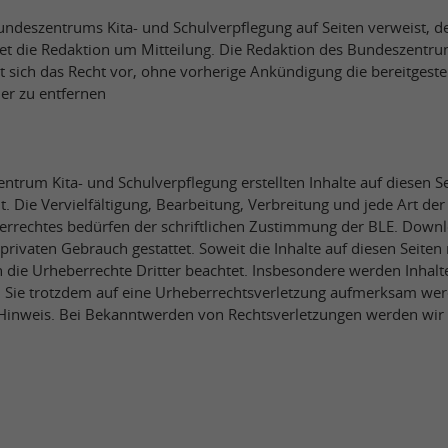
undeszentrums Kita- und Schulverpflegung auf Seiten verweist, de
tet die Redaktion um Mitteilung. Die Redaktion des Bundeszentru
t sich das Recht vor, ohne vorherige Ankündigung die bereitgeste
er zu entfernen
ntrum Kita- und Schulverpflegung erstellten Inhalte auf diesen S
. Die Vervielfältigung, Bearbeitung, Verbreitung und jede Art de
errechtes bedürfen der schriftlichen Zustimmung der BLE. Downl
 privaten Gebrauch gestattet. Soweit die Inhalte auf diesen Seiten
 die Urheberrechte Dritter beachtet. Insbesondere werden Inhalte 
n Sie trotzdem auf eine Urheberrechtsverletzung aufmerksam wer
inweis. Bei Bekanntwerden von Rechtsverletzungen werden wir d