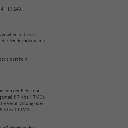
14 110 249.
versehen mit einer
 der Sendevariante mit
r sie ist kein
und von der Redaktion
(gemäß § 7 Abs.1 TMG).
che Verpflichtung oder
§§ 8 bis 10 TMG
ie Richtigkeit der