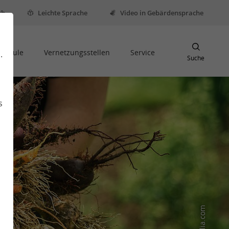
sh
Leichte Sprache
Video in Gebärdensprache
Schule
Vernetzungsstellen
Service
.
Suche
s