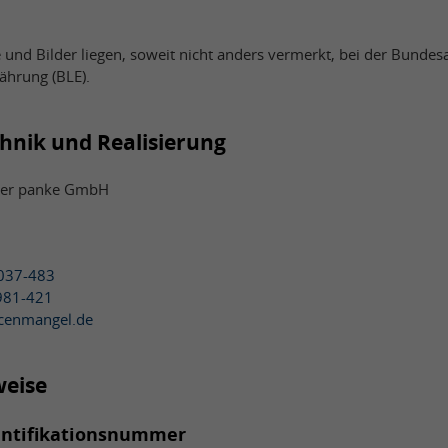
 und Bilder liegen, soweit nicht anders vermerkt, bei der Bundesa
ährung (BLE).
chnik und Realisierung
der panke GmbH
037-483
981-421
rcenmangel.de
weise
entifikationsnummer