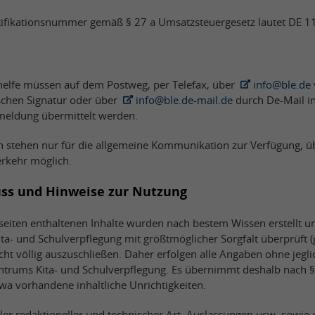
tifikationsnummer gemäß § 27 a Umsatzsteuergesetz lautet DE 1
helfe müssen auf dem Postweg, per Telefax, über
info@ble.de
ischen Signatur oder über
info@ble.de-mail.de
durch De-Mail in
nmeldung übermittelt werden.
 stehen nur für die allgemeine Kommunikation zur Verfügung, übe
erkehr möglich.
ss und Hinweise zur Nutzung
etseiten enthaltenen Inhalte wurden nach bestem Wissen erstellt 
a- und Schulverpflegung mit größtmöglicher Sorgfalt überprüft 
ht völlig auszuschließen. Daher erfolgen alle Angaben ohne jegli
ntrums Kita- und Schulverpflegung. Es übernimmt deshalb nach 
twa vorhandene inhaltliche Unrichtigkeiten.
hler redaktioneller und technischer Art, Auslassungen usw. sowie d