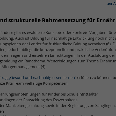
zur A
nd strukturelle Rahmensetzung für Ernäh
ändern gibt es evaluierte Konzepte oder konkrete Vorgaben für e
ildung. Auch ist Bildung für nachhaltige Entwicklung noch nicht 
dungsplänen der Länder für frühkindliche Bildung verankert (6). 
ien, jedoch obliegt die konzeptionelle und praktische Verknüpfu
den Trägern und einzelnen Einrichtungen. In der Ausbildung de
ngsbildung ein Randthema. Weiterbildungen zum Thema Ernährung
d Allergenmanagement (4).
trag „Gesund und nachhaltig essen lernen“
erfüllen zu können, b
nze Kita-Team vielfältige Kompetenzen:
ährungsempfehlungen für Kinder bis Schuleintrittsalter
undlagen der Entwicklung des Essverhaltens
er Mahlzeitengestaltung sowie in der Begleitung von Säuglingen,
en