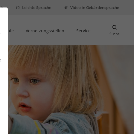
sh
Leichte Sprache
Video in Gebärdensprache
Schule
Vernetzungsstellen
Service
.
Suche
s