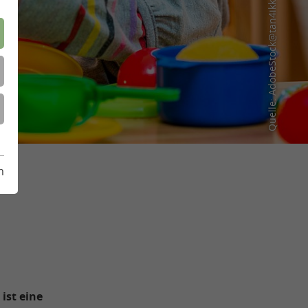
Quelle: AdobeStock@tan4ikk
m
ist eine