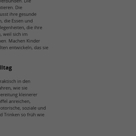
 verbunden. Die
tieren. Die
usst ihre gesunde
n, die Essen und
egenheiten, die ihre
, weil sich im
aben. Machen Kinder
ten entwickeln, das sie
lltag
raktisch in den
ahren, wie sie
ereitung kleinerer
fel anreichen,
otorische, soziale und
nd Trinken so früh wie