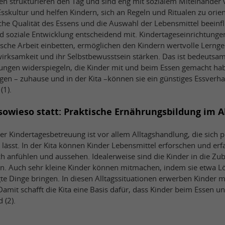
iten strukturieren den Tag und sind eng mit sozialem Miteinander
sskultur und helfen Kindern, sich an Regeln und Ritualen zu orien
he Qualität des Essens und die Auswahl der Lebensmittel beeinfl
nd soziale Entwicklung entscheidend mit. Kindertageseinrichtunge
sche Arbeit einbetten, ermöglichen den Kindern wertvolle Lerngel
wirksamkeit und ihr Selbstbewusstsein stärken. Das ist bedeutsam
rungen widerspiegeln, die Kinder mit und beim Essen gemacht h
gen – zuhause und in der Kita –können sie ein günstiges Essverhal
(1).
 sowieso statt: Praktische Ernährungsbildung im A
r Kindertagesbetreuung ist vor allem Alltagshandlung, die sich p
 lässt. In der Kita können Kinder Lebensmittel erforschen und erf
h anfühlen und aussehen. Idealerweise sind die Kinder in die Zub
. Auch sehr kleine Kinder können mitmachen, indem sie etwa Löf
e Dinge bringen. In diesen Alltagssituationen erwerben Kinder m
 Damit schafft die Kita eine Basis dafür, dass Kinder beim Essen u
 (2).