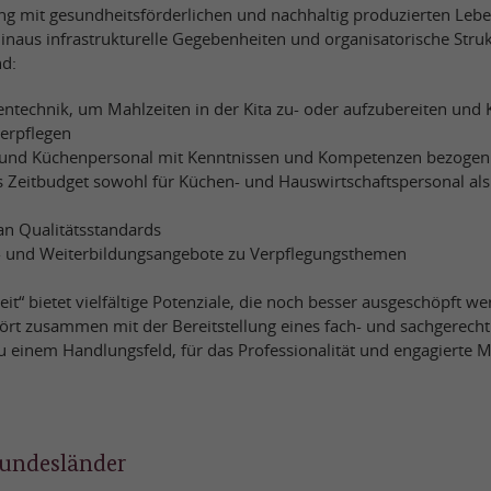
 mit gesundheitsförderlichen und nachhaltig produzierten Lebe
inaus infrastrukturelle Gegebenheiten und organisatorische Struk
nd:
technik, um Mahlzeiten in der Kita zu- oder aufzubereiten und 
verpflegen
 und Küchenpersonal mit Kenntnissen und Kompetenzen bezogen a
s Zeitbudget sowohl für Küchen- und Hauswirtschaftspersonal als
an Qualitätsstandards
- und Weiterbildungsangebote zu Verpflegungsthemen
it“ bietet vielfältige Potenziale, die noch besser ausgeschöpft w
rt zusammen mit der Bereitstellung eines fach- und sachgerecht
 einem Handlungsfeld, für das Professionalität und engagierte Mi
undesländer