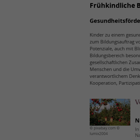
Frühkindliche 
Gesundheitsförde
Kinder zu einem gesund
zum Bildungsauftrag von
Potenziale, auch mit Bl
Bildungsbereich besond
gesellschaftlichen Zu
Menschen und die Umwel
verantwortlichem Denk
Kooperation, Partizipat
V
N
© pixabay.com ©
In
lumix2004
Na