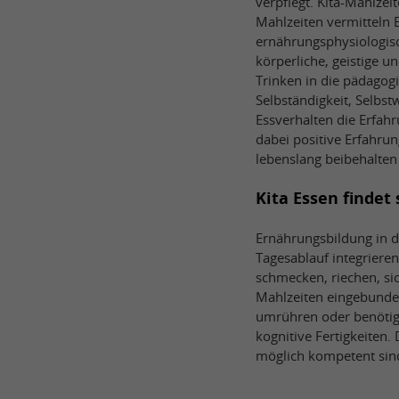
verpflegt. Kita-Mahlze
Mahlzeiten vermitteln E
ernährungsphysiologisc
körperliche, geistige u
Trinken in die pädagogi
Selbständigkeit, Selbst
Essverhalten die Erfah
dabei positive Erfahrun
lebenslang beibehalten 
Kita Essen findet
Ernährungsbildung in de
Tagesablauf integrieren
schmecken, riechen, sic
Mahlzeiten eingebunden
umrühren oder benötigt
kognitive Fertigkeiten.
möglich kompetent sind