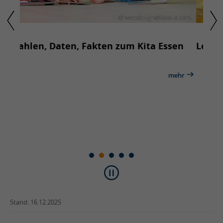
a.com
© spass@adobe stock
en
Lecker essen in der Kita
Rec
Kita
ehr
mehr
Stand: 16.12.2025