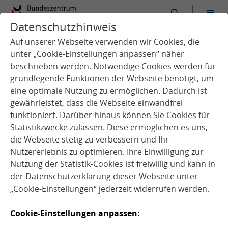
Datenschutzhinweis
:
Startseite
Kita
Ernährungsbildung
Auf unserer Webseite verwenden wir Cookies, die
unter „Cookie-Einstellungen anpassen“ näher
beschrieben werden. Notwendige Cookies werden für
grundlegende Funktionen der Webseite benötigt, um
eine optimale Nutzung zu ermöglichen. Dadurch ist
k
gewährleistet, dass die Webseite einwandfrei
funktioniert. Darüber hinaus können Sie Cookies für
Statistikzwecke zulassen. Diese ermöglichen es uns,
Q
u
e
l
l
e
:
A
d
o
b
e
S
t
o
c
k
@
t
a
n
4
i
k
die Webseite stetig zu verbessern und Ihr
Nutzererlebnis zu optimieren. Ihre Einwilligung zur
Nutzung der Statistik-Cookies ist freiwillig und kann in
der
Datenschutzerklärung
dieser Webseite unter
„Cookie-Einstellungen“ jederzeit widerrufen werden.
Hand in Hand: Kita
Cookie-Einstellungen anpassen: