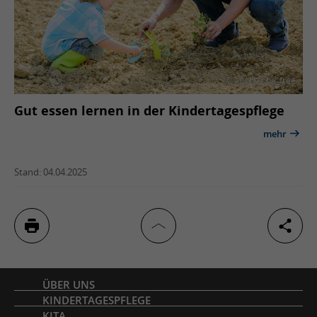
© adobe©be_free
Gut essen lernen in der Kindertagespflege
mehr
Stand: 04.04.2025
Inhaltsverzeichnis
ÜBER UNS
KINDERTAGESPFLEGE
KITA