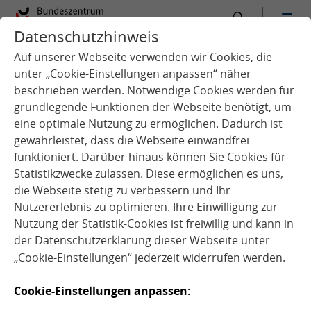
Datenschutzhinweis
:
Startseite
Kindertagespflege
Rechtliche Rahmenbedingungen
Auf unserer Webseite verwenden wir Cookies, die
unter „Cookie-Einstellungen anpassen“ näher
beschrieben werden. Notwendige Cookies werden für
grundlegende Funktionen der Webseite benötigt, um
eine optimale Nutzung zu ermöglichen. Dadurch ist
gewährleistet, dass die Webseite einwandfrei
Q
u
e
l
l
e
:
F
o
o
l
i
a
©
b
l
u
e
d
e
s
i
g
funktioniert. Darüber hinaus können Sie Cookies für
t
n
Statistikzwecke zulassen. Diese ermöglichen es uns,
die Webseite stetig zu verbessern und Ihr
Nutzererlebnis zu optimieren. Ihre Einwilligung zur
Nutzung der Statistik-Cookies ist freiwillig und kann in
der
Datenschutzerklärung
dieser Webseite unter
„Cookie-Einstellungen“ jederzeit widerrufen werden.
Rechtliche
Cookie-Einstellungen anpassen: