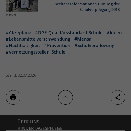
Weitere Informationen zum Tag der
Schulverpflegung 2018
© BMEL
#Akzeptanz
#DGE-Qualitätsstandard_Schule
#Ideen
#Lebensmittelverschwendung
#Mensa
#Nachhaltigkeit
#Prävention
#Schulverpflegung
#Vernetzungsstellen_Schule
Stand: 02.07.2026
Inhaltsverzeichnis
ÜBER UNS
KINDERTAGESPFLEGE