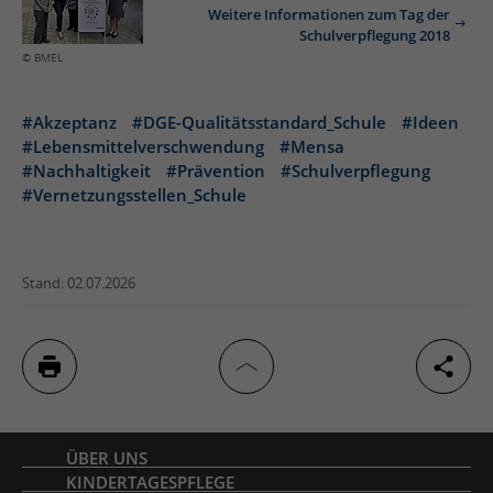
Weitere Informationen zum Tag der
Schulverpflegung 2018
© BMEL
#Akzeptanz
#DGE-Qualitätsstandard_Schule
#Ideen
#Lebensmittelverschwendung
#Mensa
#Nachhaltigkeit
#Prävention
#Schulverpflegung
#Vernetzungsstellen_Schule
Stand: 02.07.2026
Inhaltsverzeichnis
ÜBER UNS
KINDERTAGESPFLEGE